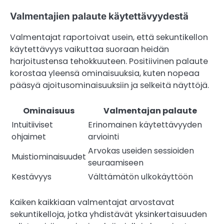
Valmentajien palaute käytettävyydestä
Valmentajat raportoivat usein, että sekuntikellon
käytettävyys vaikuttaa suoraan heidän
harjoitustensa tehokkuuteen. Positiivinen palaute
korostaa yleensä ominaisuuksia, kuten nopeaa
pääsyä ajoitusominaisuuksiin ja selkeitä näyttöjä.
Ominaisuus
Valmentajan palaute
Intuitiiviset
Erinomainen käytettävyyden
ohjaimet
arviointi
Arvokas useiden sessioiden
Muistiominaisuudet
seuraamiseen
Kestävyys
Välttämätön ulkokäyttöön
Kaiken kaikkiaan valmentajat arvostavat
sekuntikelloja, jotka yhdistävät yksinkertaisuuden