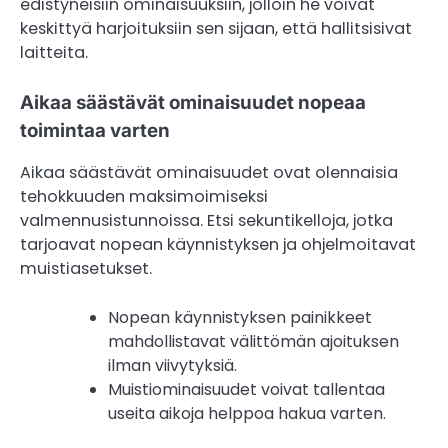
edistyneisiin ominaisuuksiin, jolloin he voivat
keskittyä harjoituksiin sen sijaan, että hallitsisivat
laitteita.
Aikaa säästävät ominaisuudet nopeaa
toimintaa varten
Aikaa säästävät ominaisuudet ovat olennaisia
tehokkuuden maksimoimiseksi
valmennusistunnoissa. Etsi sekuntikelloja, jotka
tarjoavat nopean käynnistyksen ja ohjelmoitavat
muistiasetukset.
Nopean käynnistyksen painikkeet
mahdollistavat välittömän ajoituksen
ilman viivytyksiä.
Muistiominaisuudet voivat tallentaa
useita aikoja helppoa hakua varten.