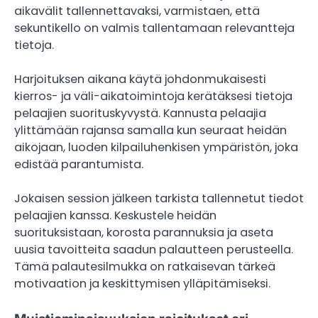
aikavälit tallennettavaksi, varmistaen, että
sekuntikello on valmis tallentamaan relevantteja
tietoja.
Harjoituksen aikana käytä johdonmukaisesti
kierros- ja väli-aikatoimintoja kerätäksesi tietoja
pelaajien suorituskyvystä. Kannusta pelaajia
ylittämään rajansa samalla kun seuraat heidän
aikojaan, luoden kilpailuhenkisen ympäristön, joka
edistää parantumista.
Jokaisen session jälkeen tarkista tallennetut tiedot
pelaajien kanssa. Keskustele heidän
suorituksistaan, korosta parannuksia ja aseta
uusia tavoitteita saadun palautteen perusteella.
Tämä palautesilmukka on ratkaisevan tärkeä
motivaation ja keskittymisen ylläpitämiseksi.