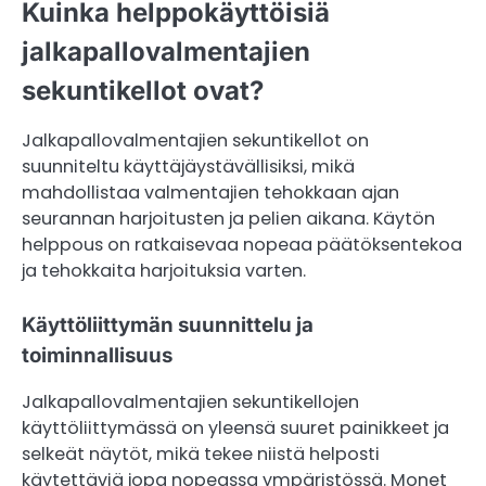
Kuinka helppokäyttöisiä
jalkapallovalmentajien
sekuntikellot ovat?
Jalkapallovalmentajien sekuntikellot on
suunniteltu käyttäjäystävällisiksi, mikä
mahdollistaa valmentajien tehokkaan ajan
seurannan harjoitusten ja pelien aikana. Käytön
helppous on ratkaisevaa nopeaa päätöksentekoa
ja tehokkaita harjoituksia varten.
Käyttöliittymän suunnittelu ja
toiminnallisuus
Jalkapallovalmentajien sekuntikellojen
käyttöliittymässä on yleensä suuret painikkeet ja
selkeät näytöt, mikä tekee niistä helposti
käytettäviä jopa nopeassa ympäristössä. Monet