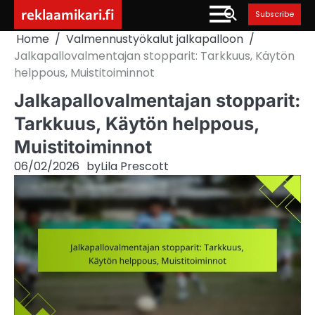
Skip
reklaamikari.fi
Subscribe
to
Home
Valmennustyökalut jalkapalloon
content
Jalkapallovalmentajan stopparit: Tarkkuus, Käytön
helppous, Muistitoiminnot
Jalkapallovalmentajan stopparit:
Tarkkuus, Käytön helppous,
Muistitoiminnot
06/02/2026
by
Lila Prescott