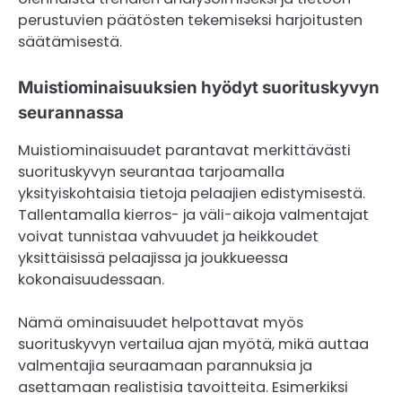
perustuvien päätösten tekemiseksi harjoitusten
säätämisestä.
Muistiominaisuuksien hyödyt suorituskyvyn
seurannassa
Muistiominaisuudet parantavat merkittävästi
suorituskyvyn seurantaa tarjoamalla
yksityiskohtaisia tietoja pelaajien edistymisestä.
Tallentamalla kierros- ja väli-aikoja valmentajat
voivat tunnistaa vahvuudet ja heikkoudet
yksittäisissä pelaajissa ja joukkueessa
kokonaisuudessaan.
Nämä ominaisuudet helpottavat myös
suorituskyvyn vertailua ajan myötä, mikä auttaa
valmentajia seuraamaan parannuksia ja
asettamaan realistisia tavoitteita. Esimerkiksi