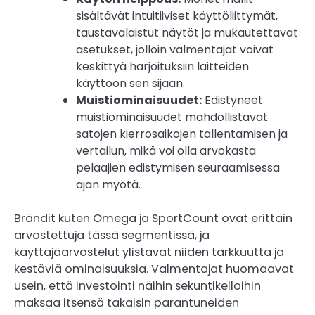
sisältävät intuitiiviset käyttöliittymät,
taustavalaistut näytöt ja mukautettavat
asetukset, jolloin valmentajat voivat
keskittyä harjoituksiin laitteiden
käyttöön sen sijaan.
Muistiominaisuudet:
Edistyneet
muistiominaisuudet mahdollistavat
satojen kierrosaikojen tallentamisen ja
vertailun, mikä voi olla arvokasta
pelaajien edistymisen seuraamisessa
ajan myötä.
Brändit kuten Omega ja SportCount ovat erittäin
arvostettuja tässä segmentissä, ja
käyttäjäarvostelut ylistävät niiden tarkkuutta ja
kestäviä ominaisuuksia. Valmentajat huomaavat
usein, että investointi näihin sekuntikelloihin
maksaa itsensä takaisin parantuneiden