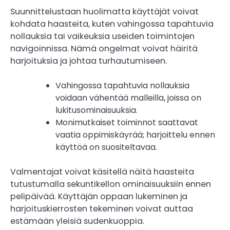
Suunnittelustaan huolimatta käyttäjät voivat
kohdata haasteita, kuten vahingossa tapahtuvia
nollauksia tai vaikeuksia useiden toimintojen
navigoinnissa. Nämä ongelmat voivat häiritä
harjoituksia ja johtaa turhautumiseen.
Vahingossa tapahtuvia nollauksia
voidaan vähentää malleilla, joissa on
lukitusominaisuuksia.
Monimutkaiset toiminnot saattavat
vaatia oppimiskäyrää; harjoittelu ennen
käyttöä on suositeltavaa.
Valmentajat voivat käsitellä näitä haasteita
tutustumalla sekuntikellon ominaisuuksiin ennen
pelipäivää. Käyttäjän oppaan lukeminen ja
harjoituskierrosten tekeminen voivat auttaa
estämään yleisiä sudenkuoppia.