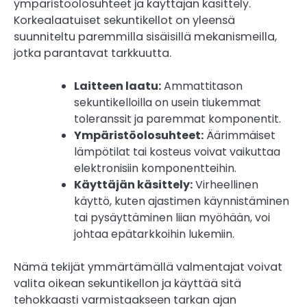
ympäristöolosuhteet ja käyttäjän käsittely.
Korkealaatuiset sekuntikellot on yleensä
suunniteltu paremmilla sisäisillä mekanismeilla,
jotka parantavat tarkkuutta.
Laitteen laatu:
Ammattitason
sekuntikelloilla on usein tiukemmat
toleranssit ja paremmat komponentit.
Ympäristöolosuhteet:
Äärimmäiset
lämpötilat tai kosteus voivat vaikuttaa
elektronisiin komponentteihin.
Käyttäjän käsittely:
Virheellinen
käyttö, kuten ajastimen käynnistäminen
tai pysäyttäminen liian myöhään, voi
johtaa epätarkkoihin lukemiin.
Nämä tekijät ymmärtämällä valmentajat voivat
valita oikean sekuntikellon ja käyttää sitä
tehokkaasti varmistaakseen tarkan ajan