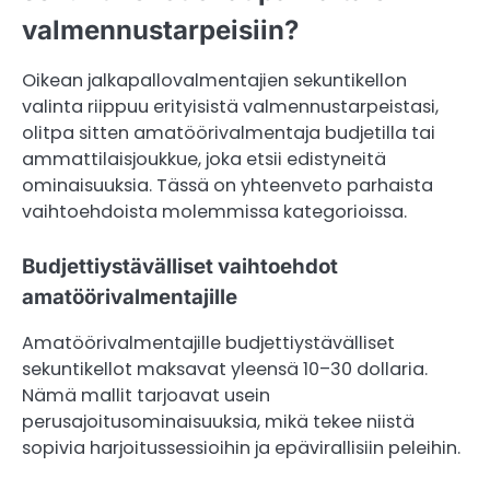
valmennustarpeisiin?
Oikean jalkapallovalmentajien sekuntikellon
valinta riippuu erityisistä valmennustarpeistasi,
olitpa sitten amatöörivalmentaja budjetilla tai
ammattilaisjoukkue, joka etsii edistyneitä
ominaisuuksia. Tässä on yhteenveto parhaista
vaihtoehdoista molemmissa kategorioissa.
Budjettiystävälliset vaihtoehdot
amatöörivalmentajille
Amatöörivalmentajille budjettiystävälliset
sekuntikellot maksavat yleensä 10–30 dollaria.
Nämä mallit tarjoavat usein
perusajoitusominaisuuksia, mikä tekee niistä
sopivia harjoitussessioihin ja epävirallisiin peleihin.