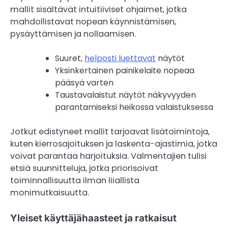
mallit sisältävät intuitiiviset ohjaimet, jotka
mahdollistavat nopean käynnistämisen,
pysäyttämisen ja nollaamisen.
Suuret,
helposti luettavat
näytöt
Yksinkertainen painikelaite nopeaa
pääsyä varten
Taustavalaistut näytöt näkyvyyden
parantamiseksi heikossa valaistuksessa
Jotkut edistyneet mallit tarjoavat lisätoimintoja,
kuten kierrosajoituksen ja laskenta-ajastimia, jotka
voivat parantaa harjoituksia. Valmentajien tulisi
etsiä suunnitteluja, jotka priorisoivat
toiminnallisuutta ilman liiallista
monimutkaisuutta.
Yleiset käyttäjähaasteet ja ratkaisut