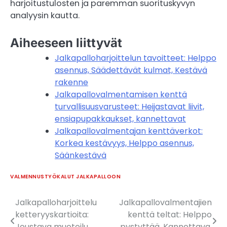
harjoitustulosten ja paremman suorituskyvyn
analyysin kautta.
Aiheeseen liittyvät
Jalkapalloharjoittelun tavoitteet: Helppo
asennus, Säädettävät kulmat, Kestävä
rakenne
Jalkapallovalmentamisen kenttä
turvallisuusvarusteet: Heijastavat liivit,
ensiapupakkaukset, kannettavat
Jalkapallovalmentajan kenttäverkot:
Korkea kestävyys, Helppo asennus,
Säänkestävä
VALMENNUSTYÖKALUT JALKAPALLOON
Jalkapalloharjoittelu
Jalkapallovalmentajien
Post
ketteryyskartioita:
kenttä teltat: Helppo
navigation
Joustava muotoilu,
pystyttää, Kannettava,