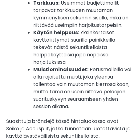
Tarkkuus:
Useimmat budjettimallit
tarjoavat tarkkuuden muutaman
kymmenyksen sekunnin sisällä, mikä on
riittävää useimpiin harjoitustarpeisiin.
Käytön helppous:
Yksinkertaiset
käyttöliittymät suurilla painikkeilla
tekevät näistä sekuntikelloista
helppokäyttöisiä jopa nopeissa
harjoituksissa.
Muistiominaisuudet:
Perusmalleilla voi
olla rajoitettu muisti, joka yleensä
tallentaa vain muutaman kierrosaikaan,
mutta tämä on usein riittävä pelaajien
suorituskyvyn seuraamiseen yhden
session aikana.
Suosittuja brändejä tässä hintaluokassa ovat
Seiko ja Accusplit, jotka tunnetaan luotettavista ja
käyttäjäystävällisistä sekuntikelloista.