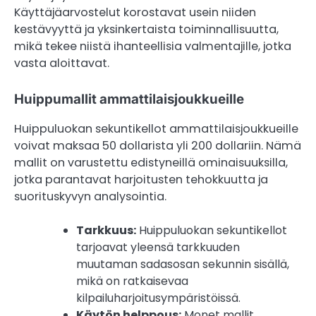
Käyttäjäarvostelut korostavat usein niiden
kestävyyttä ja yksinkertaista toiminnallisuutta,
mikä tekee niistä ihanteellisia valmentajille, jotka
vasta aloittavat.
Huippumallit ammattilaisjoukkueille
Huippuluokan sekuntikellot ammattilaisjoukkueille
voivat maksaa 50 dollarista yli 200 dollariin. Nämä
mallit on varustettu edistyneillä ominaisuuksilla,
jotka parantavat harjoitusten tehokkuutta ja
suorituskyvyn analysointia.
Tarkkuus:
Huippuluokan sekuntikellot
tarjoavat yleensä tarkkuuden
muutaman sadasosan sekunnin sisällä,
mikä on ratkaisevaa
kilpailuharjoitusympäristöissä.
Käytön helppous:
Monet mallit