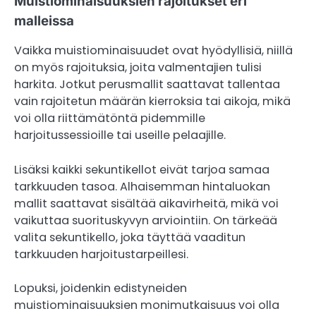
Muistiominaisuuksien rajoitukset eri
malleissa
Vaikka muistiominaisuudet ovat hyödyllisiä, niillä
on myös rajoituksia, joita valmentajien tulisi
harkita. Jotkut perusmallit saattavat tallentaa
vain rajoitetun määrän kierroksia tai aikoja, mikä
voi olla riittämätöntä pidemmille
harjoitussessioille tai useille pelaajille.
Lisäksi kaikki sekuntikellot eivät tarjoa samaa
tarkkuuden tasoa. Alhaisemman hintaluokan
mallit saattavat sisältää aikavirheitä, mikä voi
vaikuttaa suorituskyvyn arviointiin. On tärkeää
valita sekuntikello, joka täyttää vaaditun
tarkkuuden harjoitustarpeillesi.
Lopuksi, joidenkin edistyneiden
muistiominaisuuksien monimutkaisuus voi olla