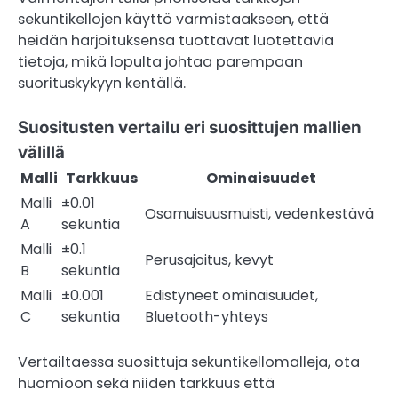
sekuntikellojen käyttö varmistaakseen, että
heidän harjoituksensa tuottavat luotettavia
tietoja, mikä lopulta johtaa parempaan
suorituskykyyn kentällä.
Suositusten vertailu eri suosittujen mallien
välillä
Malli
Tarkkuus
Ominaisuudet
Malli
±0.01
Osamuisuusmuisti, vedenkestävä
A
sekuntia
Malli
±0.1
Perusajoitus, kevyt
B
sekuntia
Malli
±0.001
Edistyneet ominaisuudet,
C
sekuntia
Bluetooth-yhteys
Vertailtaessa suosittuja sekuntikellomalleja, ota
huomioon sekä niiden tarkkuus että