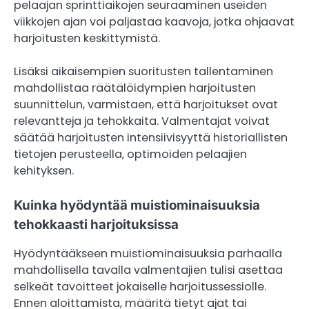
pelaajan sprinttiaikojen seuraaminen useiden
viikkojen ajan voi paljastaa kaavoja, jotka ohjaavat
harjoitusten keskittymistä.
Lisäksi aikaisempien suoritusten tallentaminen
mahdollistaa räätälöidympien harjoitusten
suunnittelun, varmistaen, että harjoitukset ovat
relevantteja ja tehokkaita. Valmentajat voivat
säätää harjoitusten intensiivisyyttä historiallisten
tietojen perusteella, optimoiden pelaajien
kehityksen.
Kuinka hyödyntää muistiominaisuuksia
tehokkaasti harjoituksissa
Hyödyntääkseen muistiominaisuuksia parhaalla
mahdollisella tavalla valmentajien tulisi asettaa
selkeät tavoitteet jokaiselle harjoitussessiolle.
Ennen aloittamista, määritä tietyt ajat tai