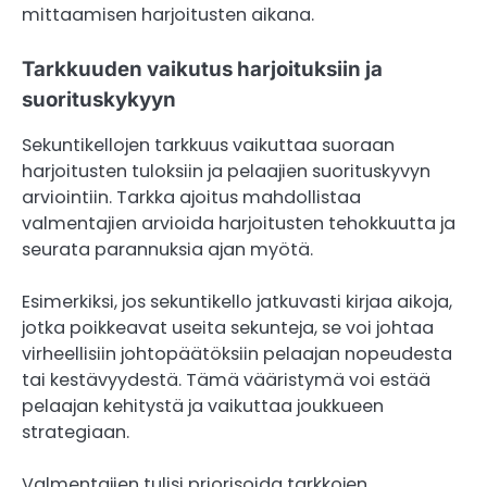
mittaamisen harjoitusten aikana.
Tarkkuuden vaikutus harjoituksiin ja
suorituskykyyn
Sekuntikellojen tarkkuus vaikuttaa suoraan
harjoitusten tuloksiin ja pelaajien suorituskyvyn
arviointiin. Tarkka ajoitus mahdollistaa
valmentajien arvioida harjoitusten tehokkuutta ja
seurata parannuksia ajan myötä.
Esimerkiksi, jos sekuntikello jatkuvasti kirjaa aikoja,
jotka poikkeavat useita sekunteja, se voi johtaa
virheellisiin johtopäätöksiin pelaajan nopeudesta
tai kestävyydestä. Tämä vääristymä voi estää
pelaajan kehitystä ja vaikuttaa joukkueen
strategiaan.
Valmentajien tulisi priorisoida tarkkojen