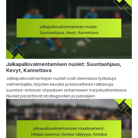
Jalkapallovalmentamisen nuolet: Suuntaohjaus,
Kevyt, Kannettava
Jalkapallovalmentajan nuolet ovat olennaisia työkaluja
valmentajille, tarjoten kevyitä ja kannettavia ratkaisuja
suuntaa-antavan ohjauksen antamiseen harjoitustilanteissa.
Nuolet parantavat strategioiden ja pelaajien…