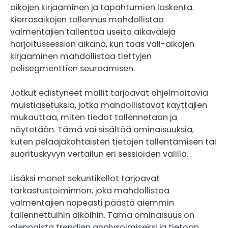
aikojen kirjaaminen ja tapahtumien laskenta.
Kierrosaikojen tallennus mahdollistaa
valmentajien tallentaa useita aikavälejä
harjoitussession aikana, kun taas väli-aikojen
kirjaaminen mahdollistaa tiettyjen
pelisegmenttien seuraamisen.
Jotkut edistyneet mallit tarjoavat ohjelmoitavia
muistiasetuksia, jotka mahdollistavat käyttäjien
mukauttaa, miten tiedot tallennetaan ja
näytetään. Tämä voi sisältää ominaisuuksia,
kuten pelaajakohtaisten tietojen tallentamisen tai
suorituskyvyn vertailun eri sessioiden välillä.
Lisäksi monet sekuntikellot tarjoavat
tarkastustoiminnon, joka mahdollistaa
valmentajien nopeasti päästä aiemmin
tallennettuihin aikoihin. Tämä ominaisuus on
olennaista trendien analysoimiseksi ja tietoon