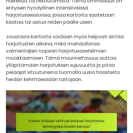
halkeilua tai rikkoutumista. Tämä ominaisuus on
erityisen hyödyllinen intensiivisissä
harjoitussessioissa, joissa kartioita saatetaan
kaataa tai astua niiden päälle usein.
Joustavia kartioita voidaan myös helposti siirtää
harjoitusten aikana, mikä mahdollistaa
valmentajien nopean harjoitusasetelmien
muokkaamisen. Tämä muunneltavuus auttaa
ylläpitämään harjoituksen sujuvuutta ja pitää
pelaajat sitoutuneina tuomalla uusia haasteita
heidän kehittäessään taitojaan.