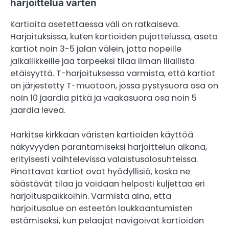
harjoittelua varten
Kartioita asetettaessa väli on ratkaiseva.
Harjoituksissa, kuten kartioiden pujottelussa, aseta
kartiot noin 3-5 jalan välein, jotta nopeille
jalkaliikkeille jää tarpeeksi tilaa ilman liiallista
etäisyyttä. T-harjoituksessa varmista, että kartiot
on järjestetty T-muotoon, jossa pystysuora osa on
noin 10 jaardia pitkä ja vaakasuora osa noin 5
jaardia leveä.
Harkitse kirkkaan väristen kartioiden käyttöä
näkyvyyden parantamiseksi harjoittelun aikana,
erityisesti vaihtelevissa valaistusolosuhteissa.
Pinottavat kartiot ovat hyödyllisiä, koska ne
säästävät tilaa ja voidaan helposti kuljettaa eri
harjoituspaikkoihin. Varmista aina, että
harjoitusalue on esteetön loukkaantumisten
estämiseksi, kun pelaajat navigoivat kartioiden