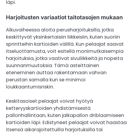
läpi.
Harjoitusten variaatiot taitotasojen mukaan
Alkuvaiheessa aloita perusharjoituksilla, jotka
keskittyvät yksinkertaisiin liikkeisiin, kuten suoriin
sprintteihin kartioiden välillä. Kun pelaajat saavat
itseluottamusta, voit esitellä monimutkaisempia
harjoituksia, jotka vaativat sivuliikkeitä ja nopeita
suunnanmuutoksia. Tämä asteittainen
eteneminen auttaa rakentamaan vahvan
perustan samalla kun se minimoi
loukkaantumisriskin.
Keskitasoiset pelaajat voivat hyötyä
ketteryyskartioiden yhdistämisestä
pallonhallintaan, kuten jalkapallon driblaamiseen
kartioiden läpi. Edistyneet pelaajat voivat haastaa
itsensä aikarajoitettuilla harjoituksilla tai