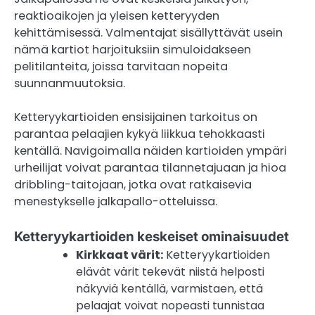
reaktioaikojen ja yleisen ketteryyden
kehittämisessä. Valmentajat sisällyttävät usein
nämä kartiot harjoituksiin simuloidakseen
pelitilanteita, joissa tarvitaan nopeita
suunnanmuutoksia.
Ketteryykartioiden ensisijainen tarkoitus on
parantaa pelaajien kykyä liikkua tehokkaasti
kentällä. Navigoimalla näiden kartioiden ympäri
urheilijat voivat parantaa tilannetajuaan ja hioa
dribbling-taitojaan, jotka ovat ratkaisevia
menestykselle jalkapallo-otteluissa.
Ketteryykartioiden keskeiset ominaisuudet
Kirkkaat värit:
Ketteryykartioiden
elävät värit tekevät niistä helposti
näkyviä kentällä, varmistaen, että
pelaajat voivat nopeasti tunnistaa