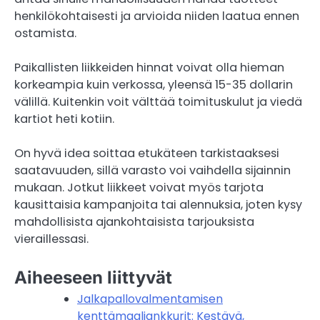
henkilökohtaisesti ja arvioida niiden laatua ennen
ostamista.
Paikallisten liikkeiden hinnat voivat olla hieman
korkeampia kuin verkossa, yleensä 15-35 dollarin
välillä. Kuitenkin voit välttää toimituskulut ja viedä
kartiot heti kotiin.
On hyvä idea soittaa etukäteen tarkistaaksesi
saatavuuden, sillä varasto voi vaihdella sijainnin
mukaan. Jotkut liikkeet voivat myös tarjota
kausittaisia kampanjoita tai alennuksia, joten kysy
mahdollisista ajankohtaisista tarjouksista
vieraillessasi.
Aiheeseen liittyvät
Jalkapallovalmentamisen
kenttämaaliankkurit: Kestävä,