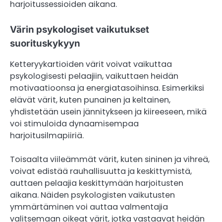
harjoitussessioiden aikana.
Värin psykologiset vaikutukset
suorituskykyyn
Ketteryykartioiden värit voivat vaikuttaa
psykologisesti pelaajiin, vaikuttaen heidän
motivaatioonsa ja energiatasoihinsa. Esimerkiksi
elävät värit, kuten punainen ja keltainen,
yhdistetään usein jännitykseen ja kiireeseen, mikä
voi stimuloida dynaamisempaa
harjoitusilmapiiriä.
Toisaalta viileämmät värit, kuten sininen ja vihreä,
voivat edistää rauhallisuutta ja keskittymistä,
auttaen pelaajia keskittymään harjoitusten
aikana. Näiden psykologisten vaikutusten
ymmärtäminen voi auttaa valmentajia
valitsemaan oikeat värit, jotka vastaavat heidän