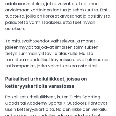
asiakasarvosteluja, jotka voivat auttaa sinua
arvioimaan kartioiden laatua ja tehokkuutta. Etsi
tuotteita, joilla on korkeat arvosanat ja positiivista
palautetta varmistaaksesi, että teet hyvän
ostoksen.
Toimitusvaihtoehdot vaihtelevat, ja monet
jälleenmyyjät tarjoavat ilmaisen toimituksen
tietyn summan ylittäville tilauksille. Muista
tarkistaa mahdolliset käynnissä olevat alennukset
tai kampanjat, jotka voivat koskea ostostasi.
Paikalliset urheiluliikkeet, joissa on
ketteryyskartioita varastossa
Paikalliset urheiluliikkeet, kuten Dick’s Sporting
Goods tai Academy Sports + Outdoors, kantavat
usein ketteryyskartioita. Näiden liikkeiden vierailu
antaa sinulle mahdollisuuden nähdä tuotteet