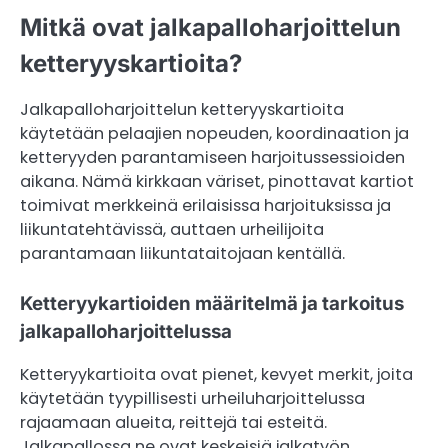
Mitkä ovat jalkapalloharjoittelun
ketteryyskartioita?
Jalkapalloharjoittelun ketteryyskartioita
käytetään pelaajien nopeuden, koordinaation ja
ketteryyden parantamiseen harjoitussessioiden
aikana. Nämä kirkkaan väriset, pinottavat kartiot
toimivat merkkeinä erilaisissa harjoituksissa ja
liikuntatehtävissä, auttaen urheilijoita
parantamaan liikuntataitojaan kentällä.
Ketteryykartioiden määritelmä ja tarkoitus
jalkapalloharjoittelussa
Ketteryykartioita ovat pienet, kevyet merkit, joita
käytetään tyypillisesti urheiluharjoittelussa
rajaamaan alueita, reittejä tai esteitä.
Jalkapallossa ne ovat keskeisiä jalkatyön,