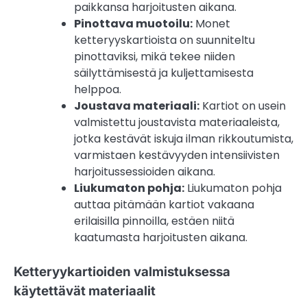
paikkansa harjoitusten aikana.
Pinottava muotoilu:
Monet
ketteryyskartioista on suunniteltu
pinottaviksi, mikä tekee niiden
säilyttämisestä ja kuljettamisesta
helppoa.
Joustava materiaali:
Kartiot on usein
valmistettu joustavista materiaaleista,
jotka kestävät iskuja ilman rikkoutumista,
varmistaen kestävyyden intensiivisten
harjoitussessioiden aikana.
Liukumaton pohja:
Liukumaton pohja
auttaa pitämään kartiot vakaana
erilaisilla pinnoilla, estäen niitä
kaatumasta harjoitusten aikana.
Ketteryykartioiden valmistuksessa
käytettävät materiaalit