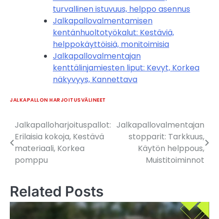
turvallinen istuvuus, helppo asennus
Jalkapallovalmentamisen
kentänhuoltotyökalut: Kestäviä,
helppokäyttöisiä, monitoimisia
Jalkapallovalmentajan
kenttälinjamiesten liput: Kevyt, Korkea
näkyvyys, Kannettava
JALKAPALLON HARJOITUSVÄLINEET
Jalkapalloharjoituspallot:
Jalkapallovalmentajan
Post
Erilaisia kokoja, Kestävä
stopparit: Tarkkuus,
navigation
materiaali, Korkea
Käytön helppous,
pomppu
Muistitoiminnot
Related Posts