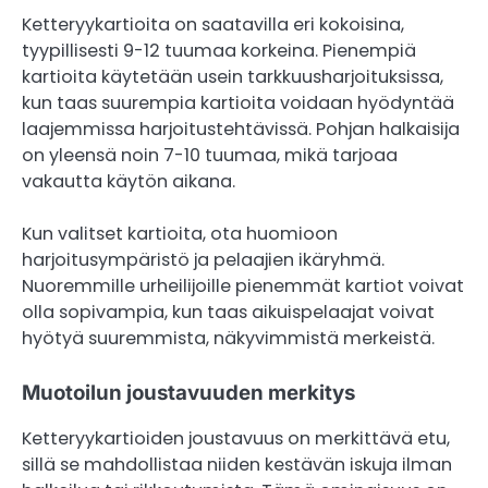
Ketteryykartioita on saatavilla eri kokoisina,
tyypillisesti 9-12 tuumaa korkeina. Pienempiä
kartioita käytetään usein tarkkuusharjoituksissa,
kun taas suurempia kartioita voidaan hyödyntää
laajemmissa harjoitustehtävissä. Pohjan halkaisija
on yleensä noin 7-10 tuumaa, mikä tarjoaa
vakautta käytön aikana.
Kun valitset kartioita, ota huomioon
harjoitusympäristö ja pelaajien ikäryhmä.
Nuoremmille urheilijoille pienemmät kartiot voivat
olla sopivampia, kun taas aikuispelaajat voivat
hyötyä suuremmista, näkyvimmistä merkeistä.
Muotoilun joustavuuden merkitys
Ketteryykartioiden joustavuus on merkittävä etu,
sillä se mahdollistaa niiden kestävän iskuja ilman