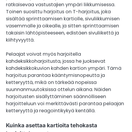
ratkaisevaa vastustajien ympäri liikkumisessa.
Toinen suosittu harjoitus on T-harjoitus, joka
sisältää sprinttaamisen kartiolle, sivuliikkumisen
vasemmalle ja oikealle, ja sitten sprinttaamisen
takaisin lähtöpisteeseen, edistäen sivuliikettä ja
kiihtyvyyttä.
Pelaajat voivat myös harjoitella
kahdeksikkoharjoitusta, jossa he juoksevat
kahdeksikkokuvion kahden kartion ympäri. Tämä
harjoitus parantaa kääntymisnopeutta ja
ketteryyttä, mikä on tärkeää nopeissa
suunnanmuutoksissa ottelun aikana. Näiden
harjoitusten sisällyttäminen säännölliseen
harjoitteluun voi merkittävästi parantaa pelaajan
ketteryyttä ja reagointikykyä kentällä.
Kuinka asettaa kartioita tehokasta