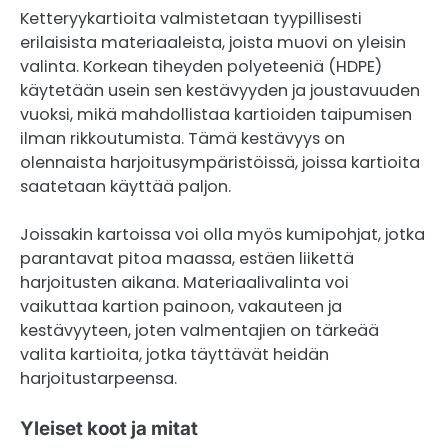
Ketteryykartioita valmistetaan tyypillisesti
erilaisista materiaaleista, joista muovi on yleisin
valinta. Korkean tiheyden polyeteeniä (HDPE)
käytetään usein sen kestävyyden ja joustavuuden
vuoksi, mikä mahdollistaa kartioiden taipumisen
ilman rikkoutumista. Tämä kestävyys on
olennaista harjoitusympäristöissä, joissa kartioita
saatetaan käyttää paljon.
Joissakin kartoissa voi olla myös kumipohjat, jotka
parantavat pitoa maassa, estäen liikettä
harjoitusten aikana. Materiaalivalinta voi
vaikuttaa kartion painoon, vakauteen ja
kestävyyteen, joten valmentajien on tärkeää
valita kartioita, jotka täyttävät heidän
harjoitustarpeensa.
Yleiset koot ja mitat