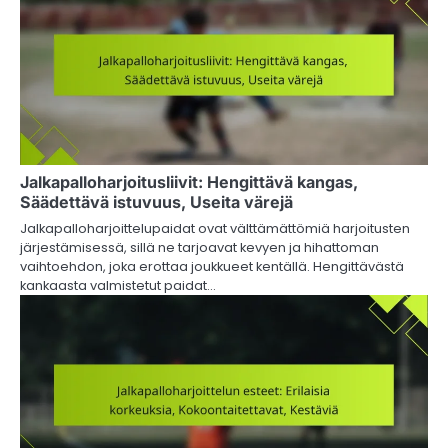
Jalkapalloharjoitusliivit: Hengittävä kangas,
Säädettävä istuvuus, Useita värejä
Jalkapalloharjoittelupaidat ovat välttämättömiä harjoitusten
järjestämisessä, sillä ne tarjoavat kevyen ja hihattoman
vaihtoehdon, joka erottaa joukkueet kentällä. Hengittävästä
kankaasta valmistetut paidat…