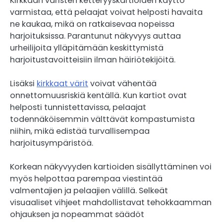
Kirkkaan väristen ketteryyskartioiden käyttö
varmistaa, että pelaajat voivat helposti havaita
ne kaukaa, mikä on ratkaisevaa nopeissa
harjoituksissa. Parantunut näkyvyys auttaa
urheilijoita ylläpitämään keskittymistä
harjoitustavoitteisiin ilman häiriötekijöitä.
Lisäksi
kirkkaat värit
voivat vähentää
onnettomuusriskiä kentällä. Kun kartiot ovat
helposti tunnistettavissa, pelaajat
todennäköisemmin välttävät kompastumista
niihin, mikä edistää turvallisempaa
harjoitusympäristöä.
Korkean näkyvyyden kartioiden sisällyttäminen voi
myös helpottaa parempaa viestintää
valmentajien ja pelaajien välillä. Selkeät
visuaaliset vihjeet mahdollistavat tehokkaamman
ohjauksen ja nopeammat säädöt