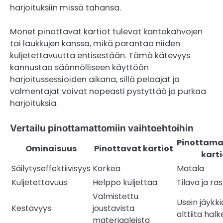
harjoituksiin missä tahansa.
Monet pinottavat kartiot tulevat kantokahvojen
tai laukkujen kanssa, mikä parantaa niiden
kuljetettavuutta entisestään. Tämä kätevyys
kannustaa säännölliseen käyttöön
harjoitussessioiden aikana, sillä pelaajat ja
valmentajat voivat nopeasti pystyttää ja purkaa
harjoituksia.
Vertailu pinottamattomiin vaihtoehtoihin
Pinottam
Ominaisuus
Pinottavat kartiot
karti
Säilytyseffektiivisyys
Korkea
Matala
Kuljetettavuus
Helppo kuljettaa
Tilava ja ra
Valmistettu
Usein jäykki
Kestävyys
joustavista
alttiita halke
materiaaleista