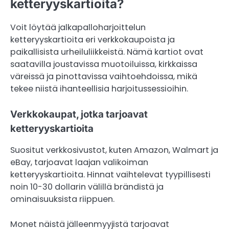
ketteryyskartioita?
Voit löytää jalkapalloharjoittelun
ketteryyskartioita eri verkkokaupoista ja
paikallisista urheiluliikkeistä. Nämä kartiot ovat
saatavilla joustavissa muotoiluissa, kirkkaissa
väreissä ja pinottavissa vaihtoehdoissa, mikä
tekee niistä ihanteellisia harjoitussessioihin.
Verkkokaupat, jotka tarjoavat
ketteryyskartioita
Suositut verkkosivustot, kuten Amazon, Walmart ja
eBay, tarjoavat laajan valikoiman
ketteryyskartioita. Hinnat vaihtelevat tyypillisesti
noin 10-30 dollarin välillä brändistä ja
ominaisuuksista riippuen.
Monet näistä jälleenmyyjistä tarjoavat