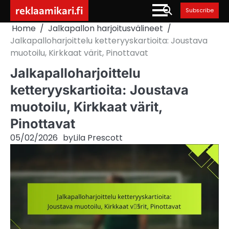
Skip
reklaamikari.fi
Subscribe
to
Home
Jalkapallon harjoitusvälineet
content
Jalkapalloharjoittelu ketteryyskartioita: Joustava
muotoilu, Kirkkaat värit, Pinottavat
Jalkapalloharjoittelu
ketteryyskartioita: Joustava
muotoilu, Kirkkaat värit,
Pinottavat
05/02/2026
by
Lila Prescott