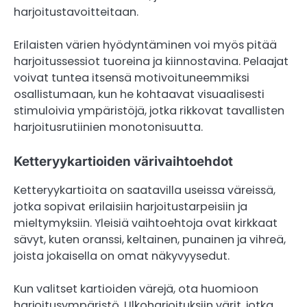
harjoitustavoitteitaan.
Erilaisten värien hyödyntäminen voi myös pitää
harjoitussessiot tuoreina ja kiinnostavina. Pelaajat
voivat tuntea itsensä motivoituneemmiksi
osallistumaan, kun he kohtaavat visuaalisesti
stimuloivia ympäristöjä, jotka rikkovat tavallisten
harjoitusrutiinien monotonisuutta.
Ketteryykartioiden värivaihtoehdot
Ketteryykartioita on saatavilla useissa väreissä,
jotka sopivat erilaisiin harjoitustarpeisiin ja
mieltymyksiin. Yleisiä vaihtoehtoja ovat kirkkaat
sävyt, kuten oranssi, keltainen, punainen ja vihreä,
joista jokaisella on omat näkyvyysedut.
Kun valitset kartioiden värejä, ota huomioon
harjoitusympäristö. Ulkoharjoituksiin värit, jotka