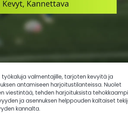
yökaluja valmentajille, tarjoten kevyitä ja
ksen antamiseen harjoitustilanteissa. Nuolet
den viestintää, tehden harjoituksista tehokkaampi
yvyyden ja asennuksen helppouden kaltaiset tekij
yyden kannalta.