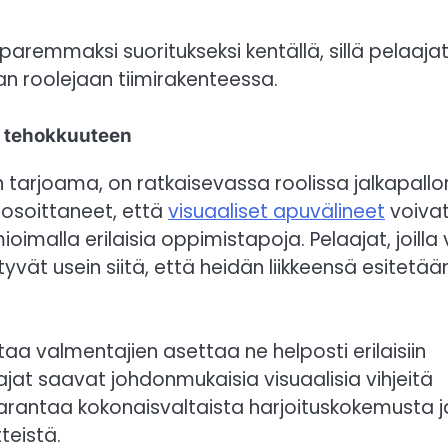
remmaksi suoritukseksi kentällä, sillä pelaaja
 roolejaan tiimirakenteessa.
en tehokkuuteen
 tarjoama, on ratkaisevassa roolissa jalkapallo
 osoittaneet, että
visuaaliset apuvälineet
voiva
malla erilaisia oppimistapoja. Pelaajat, joilla 
tyvät usein siitä, että heidän liikkeensä esitetää
a valmentajien asettaa ne helposti erilaisiin
ajat saavat johdonmukaisia visuaalisia vihjeitä
arantaa kokonaisvaltaista harjoituskokemusta j
teistä.