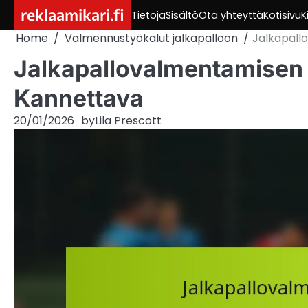
Skip
reklaamikari.fi
Tietoja
Sisältö
Ota yhteyttä
Kotisivu
K
to
Home
Valmennustyökalut jalkapalloon
Jalkapall
content
Jalkapallovalmentamisen 
Kannettava
20/01/2026
by
Lila Prescott