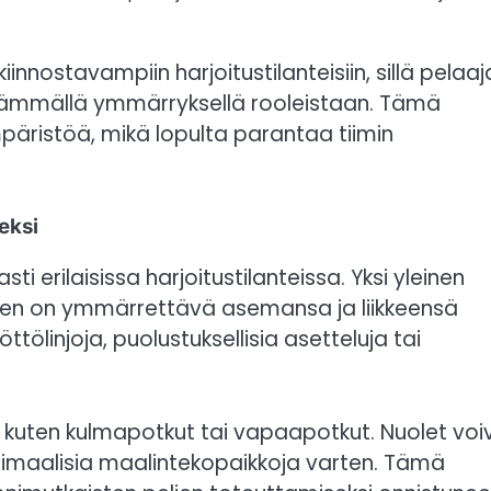
innostavampiin harjoitustilanteisiin, sillä pelaaj
selkeämmällä ymmärryksellä rooleistaan. Tämä
päristöä, mikä lopulta parantaa tiimin
eksi
 erilaisissa harjoitustilanteissa. Yksi yleinen
aajien on ymmärrettävä asemansa ja liikkeensä
ttölinjoja, puolustuksellisia asetteluja tai
lu, kuten kulmapotkut tai vapaapotkut. Nuolet voi
timaalisia maalintekopaikkoja varten. Tämä