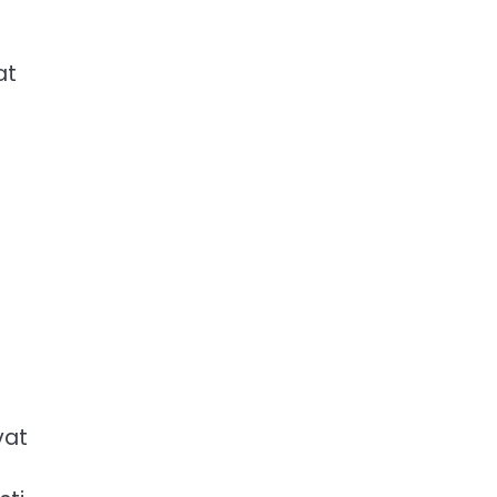
at
vat