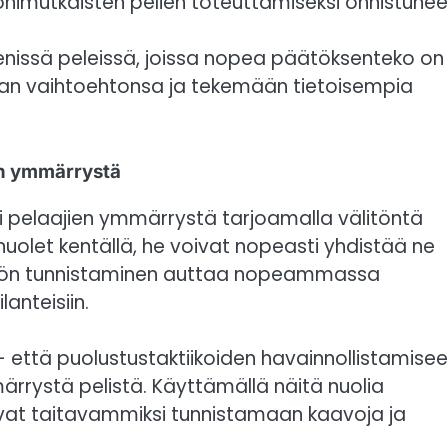
nimutkaisten pelien toteuttamiseksi onnistunees
ienissä peleissä, joissa nopea päätöksenteko on
maan vaihtoehtonsa ja tekemään tietoisempia
en ymmärrystä
 pelaajien ymmärrystä tarjoamalla välitöntä
nuolet kentällä, he voivat nopeasti yhdistää ne
 välitön tunnistaminen auttaa nopeammassa
anteisiin.
 että puolustustaktiikoiden havainnollistamisee
ärrystä pelistä. Käyttämällä näitä nuolia
evat taitavammiksi tunnistamaan kaavoja ja