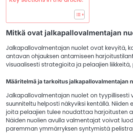
Mitkä ovat jalkapallovalmentajan nuo
Jalkapallovalmentajan nuolet ovat kevyitä, k
antavan ohjauksen antamiseen harjoitustilan
visuaalisesti strategioita ja pelaajien liikkei
Määritelmä ja tarkoitus jalkapallovalmentajan n
Jalkapallovalmentajan nuolet on tyypillisesti
suunniteltu helposti näkyviksi kentällä. Niiden 
joita pelaajien tulee noudattaa harjoitusten 
Näiden nuolien avulla valmentajat voivat luod
paremman ymmärryksen syntymistä pelistrat