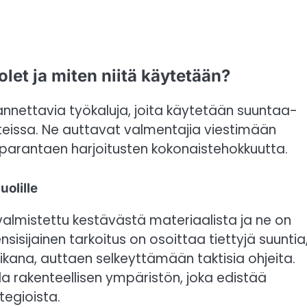
let ja miten niitä käytetään?
annettavia työkaluja, joita käytetään suuntaa-
teissa. Ne auttavat valmentajia viestimään
tä, parantaen harjoitusten kokonaistehokkuutta.
uolille
 valmistettu kestävästä materiaalista ja ne on
ensisijainen tarkoitus on osoittaa tiettyjä suuntia
aikana, auttaen selkeyttämään taktisia ohjeita.
a rakenteellisen ympäristön, joka edistää
egioista.