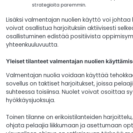
strategioita paremmin.
Lisäksi valmentajan nuolien käyttö voi johtaa ki
voivat osallistua harjoituksiin aktiivisesti 
osallistuminen edistää positiivista oppimisym
yhteenkuuluvuutta.
Yleiset tilanteet valmentajan nuolien käyttämis
Valmentajan nuolia voidaan käyttää tehokkaasti
sovellus on taktiset harjoitukset, joissa pel
suhteessa toisiinsa. Nuolet voivat osoittaa syö
hyökkäysjuoksuja.
Toinen tilanne on erikoistilanteiden harjoitte
ohjata pelaajia liikkumaan ja asettumaan op