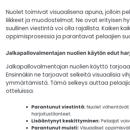
Nuolet toimivat visuaalisena apuna, jolloin 
liikkeet ja muodostelmat. Ne ovat erityisen hyö
suullinen viestintä voi olla rajallista. Kaiken 
oppimisprosessia ja parantavat pelaajien suor
Jalkapallovalmentajan nuolien käytön edut har
Jalkapallovalmentajan nuolien käyttö tarjoaa u
Ensinnäkin ne tarjoavat selkeitä visuaalisia vi
ymmärtämistä. Tämä selkeys auttaa pelaaji
otteluissa.
Parantunut viestintä:
Nuolet vähentävät 
harjoitustilanteet.
Lisääntynyt keskittyminen:
Pelaajat voiva
Parantunut muisti:
Visuaaliset oppimisvä