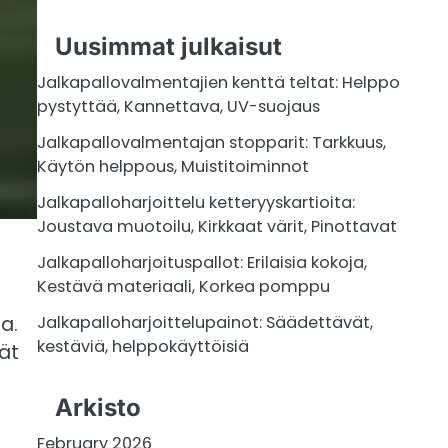
Uusimmat julkaisut
Jalkapallovalmentajien kenttä teltat: Helppo
pystyttää, Kannettava, UV-suojaus
Jalkapallovalmentajan stopparit: Tarkkuus,
Käytön helppous, Muistitoiminnot
Jalkapalloharjoittelu ketteryyskartioita:
Joustava muotoilu, Kirkkaat värit, Pinottavat
Jalkapalloharjoituspallot: Erilaisia kokoja,
Kestävä materiaali, Korkea pomppu
a.
Jalkapalloharjoittelupainot: Säädettävät,
kestäviä, helppokäyttöisiä
ät
Arkisto
February 2026