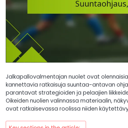
Jalkapallovalmentajan nuolet ovat olennaisia t
kannettavia ratkaisuja suuntaa-antavan ohjau
parantavat strategioiden ja pelaajien liikkei
Oikeiden nuolien valinnassa materiaalin, näk
ovat ratkaisevassa roolissa niiden käytettäv
Key sections in the article: