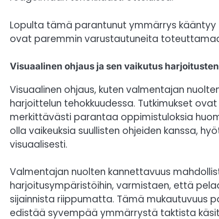
Lopulta tämä parantunut ymmärrys kääntyy pa
ovat paremmin varustautuneita toteuttamaan
Visuaalinen ohjaus ja sen vaikutus harjoitust
Visuaalinen ohjaus, kuten valmentajan nuolten
harjoittelun tehokkuudessa. Tutkimukset ovat
merkittävästi parantaa oppimistuloksia huomioi
olla vaikeuksia suullisten ohjeiden kanssa, hyö
visuaalisesti.
Valmentajan nuolten kannettavuus mahdollista
harjoitusympäristöihin, varmistaen, että pela
sijainnista riippumatta. Tämä mukautuvuus p
edistää syvempää ymmärrystä taktista käsit