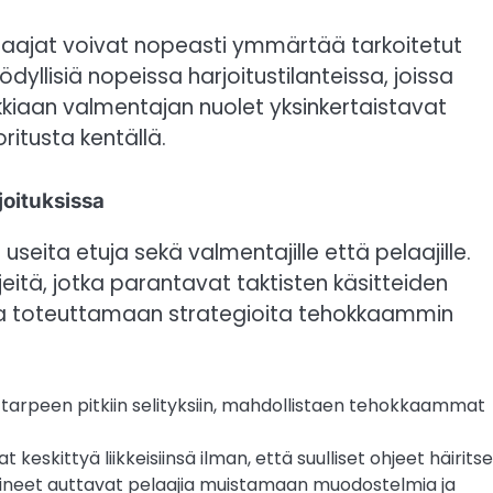
pelaajat voivat nopeasti ymmärtää tarkoitetut
dyllisiä nopeissa harjoitustilanteissa, joissa
kaikkiaan valmentajan nuolet yksinkertaistavat
itusta kentällä.
joituksissa
seita etuja sekä valmentajille että pelaajille.
hjeitä, jotka parantavat taktisten käsitteiden
a toteuttamaan strategioita tehokkaammin
tarpeen pitkiin selityksiin, mahdollistaen tehokkaammat
t keskittyä liikkeisiinsä ilman, että suulliset ohjeet häirits
lineet auttavat pelaajia muistamaan muodostelmia ja