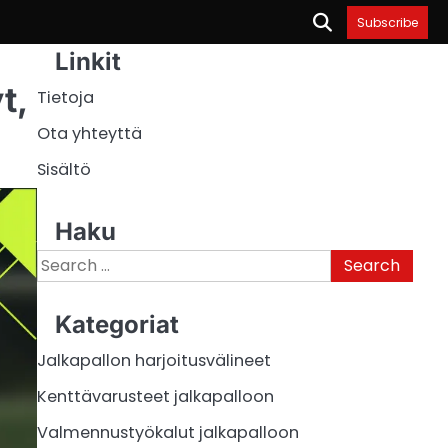
Subscribe
Linkit
t,
Tietoja
Ota yhteyttä
Sisältö
Haku
Search
for:
Kategoriat
Jalkapallon harjoitusvälineet
Kenttävarusteet jalkapalloon
Valmennustyökalut jalkapalloon