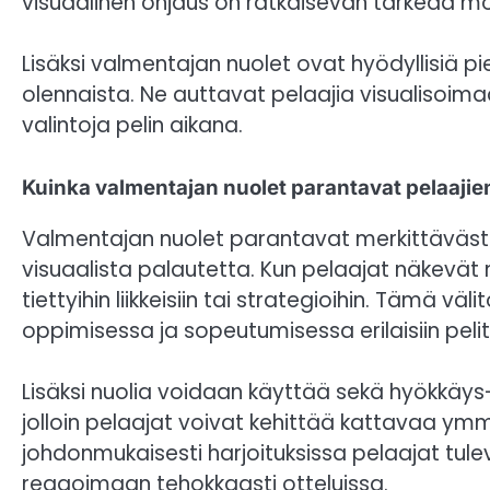
visuaalinen ohjaus on ratkaisevan tärkeää mo
Lisäksi valmentajan nuolet ovat hyödyllisiä p
olennaista. Ne auttavat pelaajia visualisoi
valintoja pelin aikana.
Kuinka valmentajan nuolet parantavat pelaaji
Valmentajan nuolet parantavat merkittävästi
visuaalista palautetta. Kun pelaajat näkevät 
tiettyihin liikkeisiin tai strategioihin. Tämä
oppimisessa ja sopeutumisessa erilaisiin pelitil
Lisäksi nuolia voidaan käyttää sekä hyökkäys-
jolloin pelaajat voivat kehittää kattavaa ymm
johdonmukaisesti harjoituksissa pelaajat tul
reagoimaan tehokkaasti otteluissa.