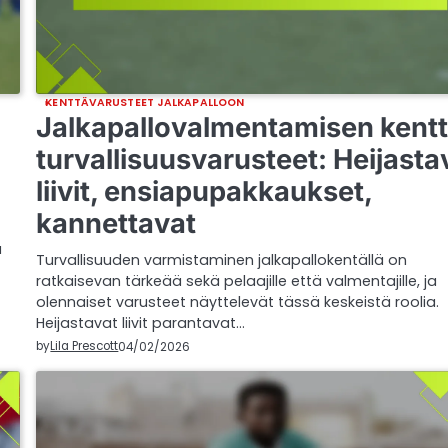
KENTTÄVARUSTEET JALKAPALLOON
Jalkapallovalmentamisen kent
turvallisuusvarusteet: Heijasta
liivit, ensiapupakkaukset,
kannettavat
ä
Turvallisuuden varmistaminen jalkapallokentällä on
ratkaisevan tärkeää sekä pelaajille että valmentajille, ja
olennaiset varusteet näyttelevät tässä keskeistä roolia.
Heijastavat liivit parantavat…
by
Lila Prescott
04/02/2026