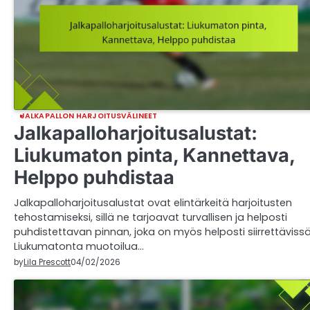
JALKAPALLON HARJOITUSVÄLINEET
Jalkapalloharjoitusalustat:
Liukumaton pinta, Kannettava,
Helppo puhdistaa
Jalkapalloharjoitusalustat ovat elintärkeitä harjoitusten
tehostamiseksi, sillä ne tarjoavat turvallisen ja helposti
puhdistettavan pinnan, joka on myös helposti siirrettävissä
Liukumatonta muotoilua…
by
Lila Prescott
04/02/2026