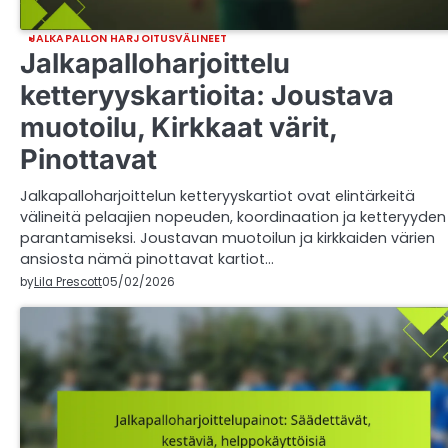
JALKAPALLON HARJOITUSVÄLINEET
Jalkapalloharjoittelu
ketteryyskartioita: Joustava
muotoilu, Kirkkaat värit,
Pinottavat
Jalkapalloharjoittelun ketteryyskartiot ovat elintärkeitä
välineitä pelaajien nopeuden, koordinaation ja ketteryyden
parantamiseksi. Joustavan muotoilun ja kirkkaiden värien
ansiosta nämä pinottavat kartiot…
by
Lila Prescott
05/02/2026