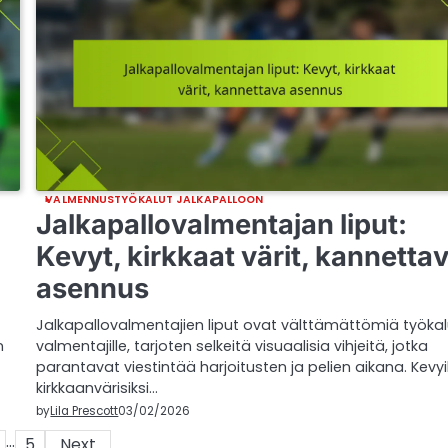
VALMENNUSTYÖKALUT JALKAPALLOON
:
Jalkapallovalmentajan liput:
Kevyt, kirkkaat värit, kannetta
asennus
Jalkapallovalmentajien liput ovat välttämättömiä työkal
n
valmentajille, tarjoten selkeitä visuaalisia vihjeitä, jotka
parantavat viestintää harjoitusten ja pelien aikana. Kevyik
kirkkaanvärisiksi…
by
Lila Prescott
03/02/2026
…
5
Next