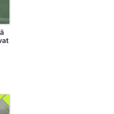
tä
vat