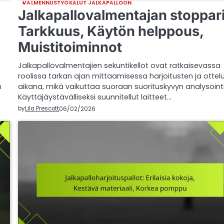
VALMENNUSTYÖKALUT JALKAPALLOON
Jalkapallovalmentajan stoppari
Tarkkuus, Käytön helppous,
Muistitoiminnot
Jalkapallovalmentajien sekuntikellot ovat ratkaisevassa
roolissa tarkan ajan mittaamisessa harjoitusten ja ottel
n
aikana, mikä vaikuttaa suoraan suorituskyvyn analysointi
Käyttäjäystävälliseksi suunnitellut laitteet…
by
Lila Prescott
06/02/2026