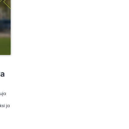
va
uja
si ja