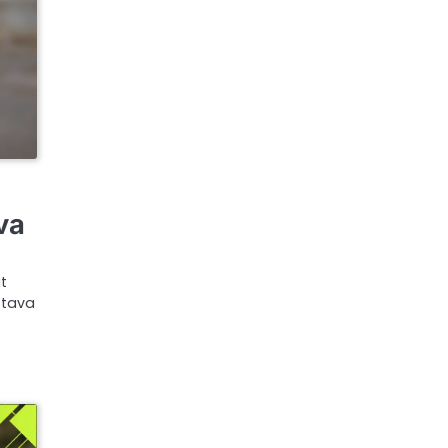
va
it
ttava