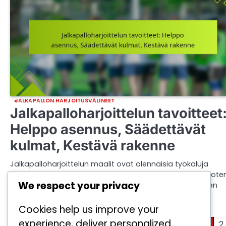
JALKAPALLON HARJOITUSVÄLINEET
Jalkapalloharjoittelun tavoitteet
Helppo asennus, Säädettävät
kulmat, Kestävä rakenne
Jalkapalloharjoittelun maalit ovat olennaisia työkaluja
laukaisutarkkuuden ja -tarkkuuden parantamiseksi, tarjote
We respect your privacy
pelaajille visuaalisia merkkejä, joihin tähdätä harjoitusten
aikana. Helpon asennuksen ja…
Cookies help us improve your
by
Lila Prescott
04/02/2026
experience, deliver personalized
Posts
1
2