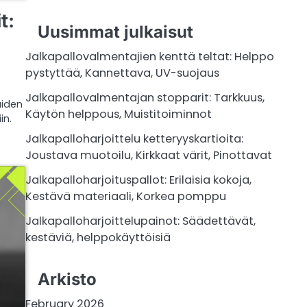
t:
Uusimmat julkaisut
Jalkapallovalmentajien kenttä teltat: Helppo
pystyttää, Kannettava, UV-suojaus
Jalkapallovalmentajan stopparit: Tarkkuus,
uiden
Käytön helppous, Muistitoiminnot
in.
Jalkapalloharjoittelu ketteryyskartioita:
Joustava muotoilu, Kirkkaat värit, Pinottavat
Jalkapalloharjoituspallot: Erilaisia kokoja,
Kestävä materiaali, Korkea pomppu
Jalkapalloharjoittelupainot: Säädettävät,
kestäviä, helppokäyttöisiä
Arkisto
February 2026