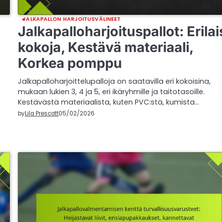
JALKAPALLON HARJOITUSVÄLINEET
Jalkapalloharjoituspallot: Erilai
kokoja, Kestävä materiaali,
Korkea pomppu
Jalkapalloharjoittelupalloja on saatavilla eri kokoisina,
mukaan lukien 3, 4 ja 5, eri ikäryhmille ja taitotasoille.
Kestävästä materiaalista, kuten PVC:stä, kumista…
by
Lila Prescott
05/02/2026