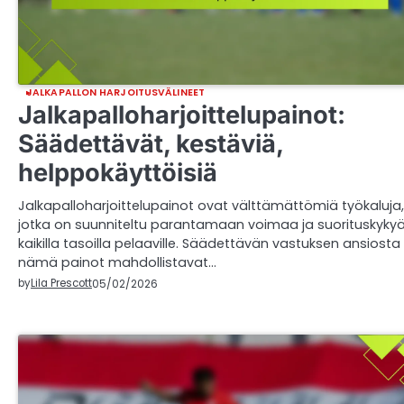
JALKAPALLON HARJOITUSVÄLINEET
Jalkapalloharjoittelupainot:
Säädettävät, kestäviä,
helppokäyttöisiä
Jalkapalloharjoittelupainot ovat välttämättömiä työkaluja,
jotka on suunniteltu parantamaan voimaa ja suorituskyky
kaikilla tasoilla pelaaville. Säädettävän vastuksen ansiosta
nämä painot mahdollistavat…
by
Lila Prescott
05/02/2026