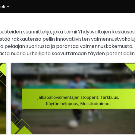
ieli
usteiden suunnittelija, joka toimii Yhdysvaltojen keskiosas
ää rakkautensa peliin innovatiivisten valmennustyökalu
staa pelaajan suoritusta ja parantaa valmennuskokemusta.
masta nuoria urheilijoita saavuttamaan täyden potentiaalin