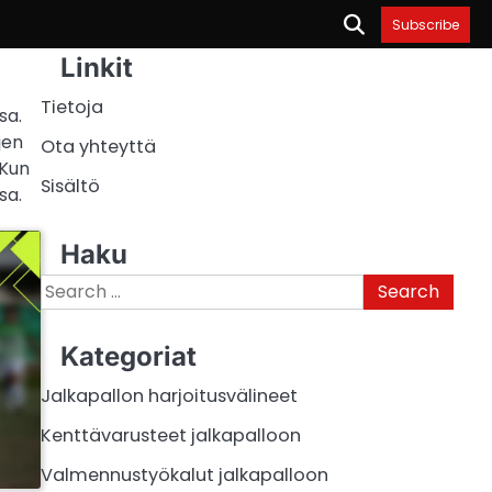
Subscribe
Linkit
Tietoja
sa.
jen
Ota yhteyttä
 Kun
Sisältö
sa.
Haku
Search
for:
Kategoriat
Jalkapallon harjoitusvälineet
Kenttävarusteet jalkapalloon
Valmennustyökalut jalkapalloon