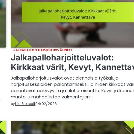
JALKAPALLON HARJOITUSVÄLINEET
Jalkapalloharjoitteluvalot:
Kirkkaat värit, Kevyt, Kannetta
Jalkapalloharjoitusvalot ovat olennaisia työkaluja
harjoitussessioiden parantamiseksi, ja niiden kirkkaat vär
parantavat näkyvyyttä ja tilatietoisuutta. Kevyt ja kanne
muotoilu mahdollistaa valmentajien…
.
by
Lila Prescott
04/02/2026