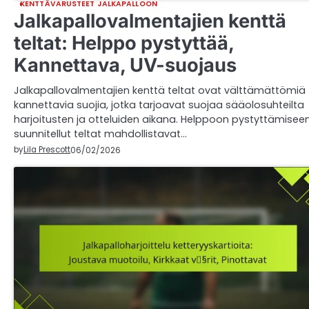
KENTTÄVARUSTEET JALKAPALLOON
Jalkapallovalmentajien kenttä
teltat: Helppo pystyttää,
Kannettava, UV-suojaus
Jalkapallovalmentajien kenttä teltat ovat välttämättömiä
kannettavia suojia, jotka tarjoavat suojaa sääolosuhteilta
harjoitusten ja otteluiden aikana. Helppoon pystyttämisee
suunnitellut teltat mahdollistavat…
by
Lila Prescott
06/02/2026