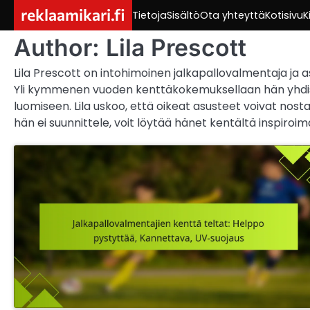
Skip
reklaamikari.fi
Tietoja
Sisältö
Ota yhteyttä
Kotisivu
K
to
content
Author:
Lila Prescott
Lila Prescott on intohimoinen jalkapallovalmentaja ja as
Yli kymmenen vuoden kenttäkokemuksellaan hän yhdist
luomiseen. Lila uskoo, että oikeat asusteet voivat no
hän ei suunnittele, voit löytää hänet kentältä inspiroi